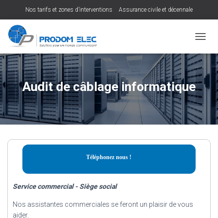
Nos tarifs et zones d’interventions
Assurance civile et décennale
D
É
P
L
I
Audit de câblage informatique
E
R
L
A
N
A
V
I
Téléphonez nous !
G
A
T
Service commercial - Siège social
I
O
Nos assistantes commerciales se feront un plaisir de vous
N
aider.