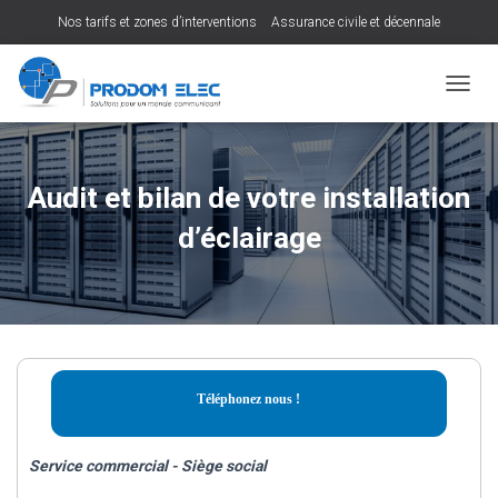
Nos tarifs et zones d’interventions
Assurance civile et décennale
D
É
P
L
I
Audit et bilan de votre installation
E
R
d’éclairage
L
A
N
A
V
I
G
A
Téléphonez nous !
T
I
O
Service commercial - Siège social
N