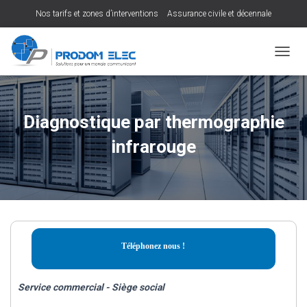
Nos tarifs et zones d’interventions
Assurance civile et décennale
D
É
P
L
I
Diagnostique par thermographie
E
R
infrarouge
L
A
N
A
V
I
G
A
Téléphonez nous !
T
I
O
Service commercial - Siège social
N